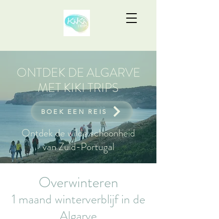
ONTDEK DE ALGARVE
MET KIKI TRIPS
BOEK EEN REIS
Ontdek de wilde schoonheid
van Zuid-Portugal
Overwinteren
1 maand winterverblijf in de
Algarve