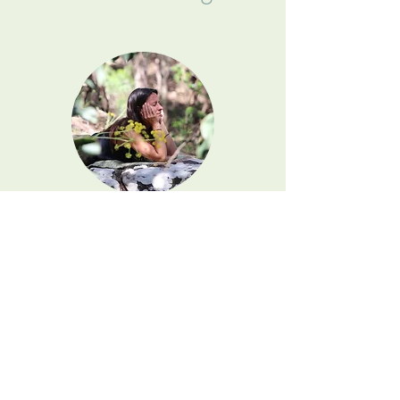
Bosbaden
Het hele jaar beschikbaar
Ervaar de helende kracht van de natuur in het wilde bos
van de Algarve: een mindfulness-oefening in de natuur
en blootsvoets lopen. Inclusief een theeceremonie en
veganistische brownie.
Soms met een Sound Healing traject.